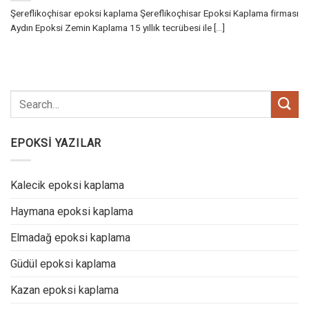
Şereflikoçhisar epoksi kaplama Şereflikoçhisar Epoksi Kaplama firması
Aydın Epoksi Zemin Kaplama 15 yıllık tecrübesi ile [...]
EPOKSI YAZILAR
Kalecik epoksi kaplama
Haymana epoksi kaplama
Elmadağ epoksi kaplama
Güdül epoksi kaplama
Kazan epoksi kaplama