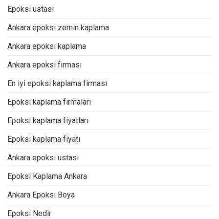
Epoksi ustası
Ankara epoksi zemin kaplama
Ankara epoksi kaplama
Ankara epoksi firması
En iyi epoksi kaplama firması
Epoksi kaplama firmaları
Epoksi kaplama fiyatları
Epoksi kaplama fiyatı
Ankara epoksi ustası
Epoksi Kaplama Ankara
Ankara Epoksi Boya
Epoksi Nedir