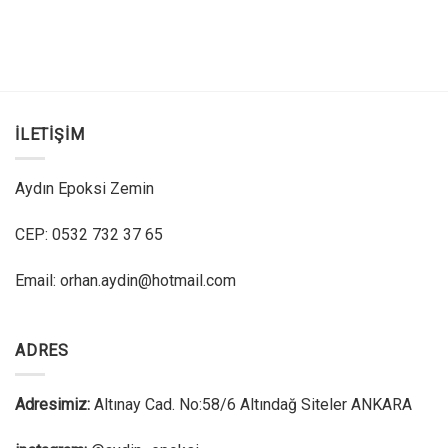
İLETİŞİM
Aydın Epoksi Zemin
CEP:
0532 732 37 65
Email:
orhan.aydin@hotmail.com
ADRES
Adresimiz:
Altınay Cad. No:58/6 Altındağ Siteler ANKARA