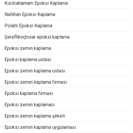
Kızılcahamam Epoksi Kaplama
Nallıhan Epoksi Kaplama
Polatlı Epoksi Kaplama
Şereflikoçhisar epoksi kaplama
Epoksi zemin kaplama
Epoksi kaplama ustası
Epoksi zemin kaplama ustası
Epoksi zemin kaplama firması
Epoksi kaplama firması
Epoksi zemin kaplamacı
Epoksi zemin kaplama şirketi
Epoksi zemin kaplama uygulaması