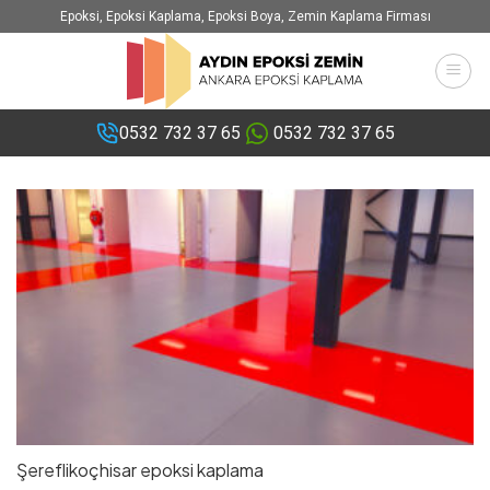
İçeriğe
Epoksi, Epoksi Kaplama, Epoksi Boya, Zemin Kaplama Firması
atla
0532 732 37 65
0532 732 37 65
Şereflikoçhisar epoksi kaplama